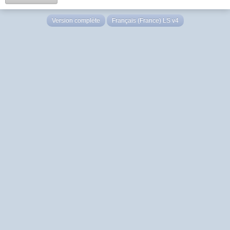
Version complète
Français (France) LS v4