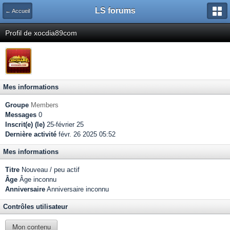
LS forums
← Accueil
Profil de xocdia89com
Mes informations
Groupe
Members
Messages
0
Inscrit(e) (le)
25-février 25
Dernière activité
févr. 26 2025 05:52
Mes informations
Titre
Nouveau / peu actif
Âge
Âge inconnu
Anniversaire
Anniversaire inconnu
Contrôles utilisateur
Mon contenu