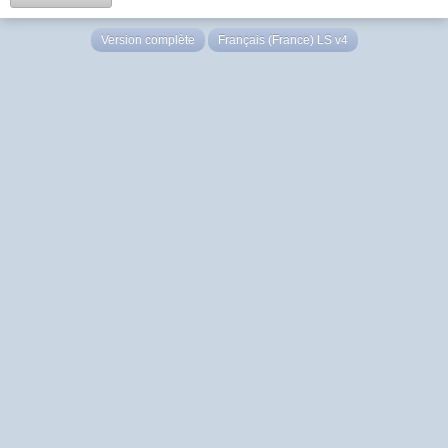
Version complète
Français (France) LS v4