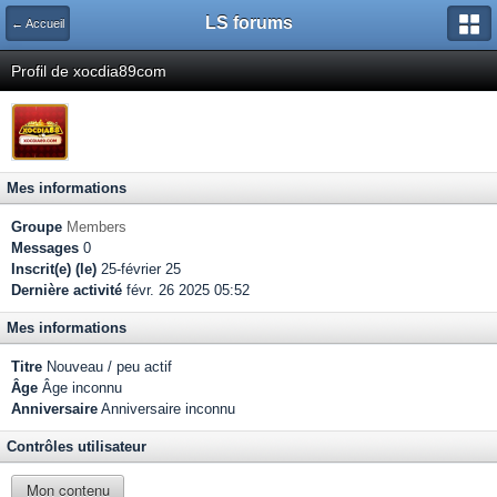
LS forums
← Accueil
Profil de xocdia89com
Mes informations
Groupe
Members
Messages
0
Inscrit(e) (le)
25-février 25
Dernière activité
févr. 26 2025 05:52
Mes informations
Titre
Nouveau / peu actif
Âge
Âge inconnu
Anniversaire
Anniversaire inconnu
Contrôles utilisateur
Mon contenu