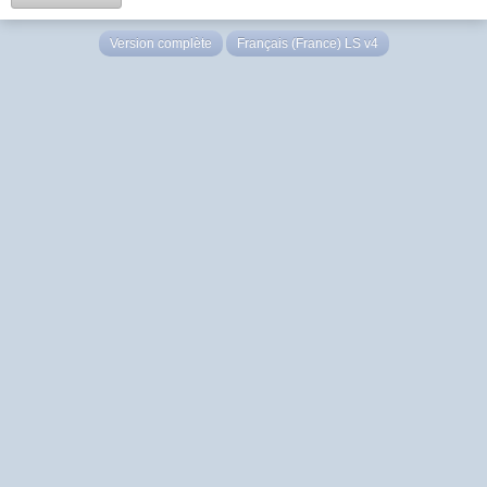
Version complète
Français (France) LS v4