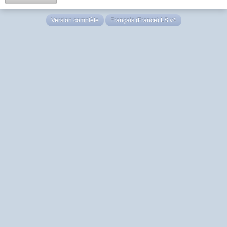
Version complète
Français (France) LS v4