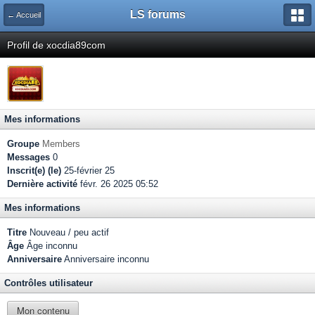
LS forums
← Accueil
Profil de xocdia89com
Mes informations
Groupe
Members
Messages
0
Inscrit(e) (le)
25-février 25
Dernière activité
févr. 26 2025 05:52
Mes informations
Titre
Nouveau / peu actif
Âge
Âge inconnu
Anniversaire
Anniversaire inconnu
Contrôles utilisateur
Mon contenu