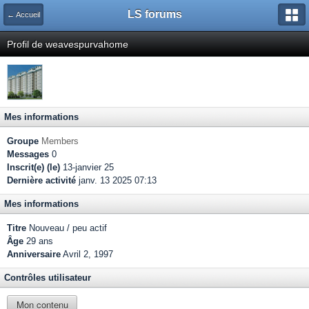
LS forums
← Accueil
Profil de weavespurvahome
Mes informations
Groupe
Members
Messages
0
Inscrit(e) (le)
13-janvier 25
Dernière activité
janv. 13 2025 07:13
Mes informations
Titre
Nouveau / peu actif
Âge
29 ans
Anniversaire
Avril 2, 1997
Contrôles utilisateur
Mon contenu