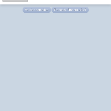
Version complète
Français (France) LS v4