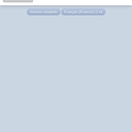
Version complète
Français (France) LS v4