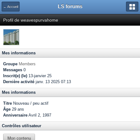
LS forums
← Accueil
Profil de weavespurvahome
Mes informations
Groupe
Members
Messages
0
Inscrit(e) (le)
13-janvier 25
Dernière activité
janv. 13 2025 07:13
Mes informations
Titre
Nouveau / peu actif
Âge
29 ans
Anniversaire
Avril 2, 1997
Contrôles utilisateur
Mon contenu