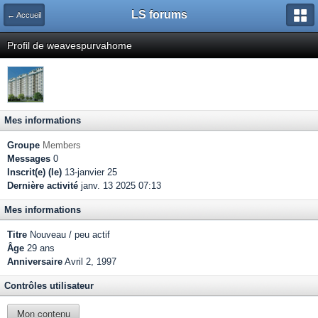
LS forums
← Accueil
Profil de weavespurvahome
Mes informations
Groupe
Members
Messages
0
Inscrit(e) (le)
13-janvier 25
Dernière activité
janv. 13 2025 07:13
Mes informations
Titre
Nouveau / peu actif
Âge
29 ans
Anniversaire
Avril 2, 1997
Contrôles utilisateur
Mon contenu