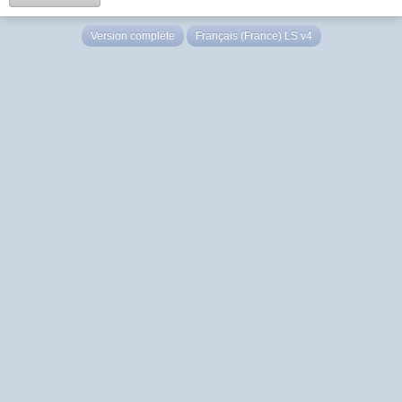
Version complète
Français (France) LS v4