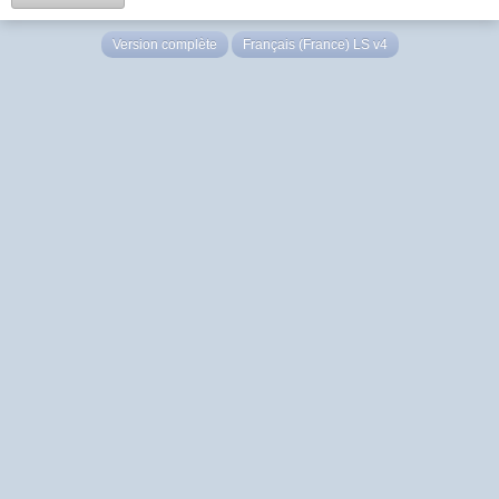
Version complète
Français (France) LS v4