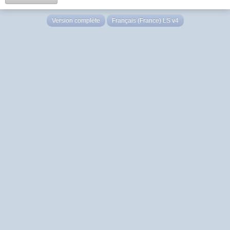
Version complète
Français (France) LS v4