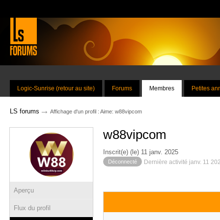
Logic-Sunrise (retour au site)
Forums
Membres
Petites a
→
LS forums
Affichage d'un profil : Aime: w88vipcom
w88vipcom
Inscrit(e) (le) 11 janv. 2025
Déconnecté
Dernière activité janv. 11 2
Aperçu
Flux du profil