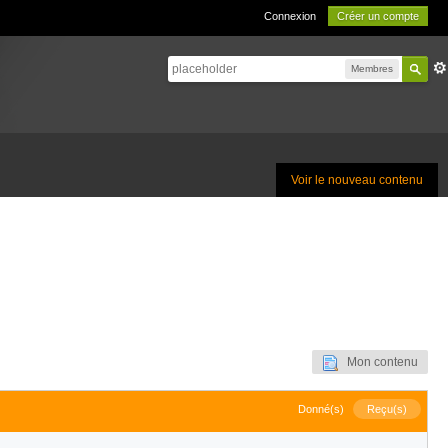
Connexion
Créer un compte
Membres
Voir le nouveau contenu
Mon contenu
Donné(s)
Reçu(s)