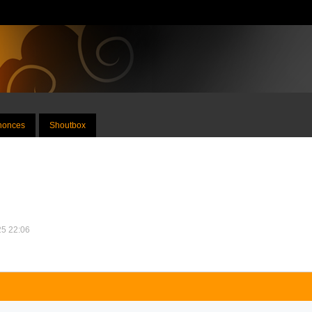
nnonces
Shoutbox
025 22:06