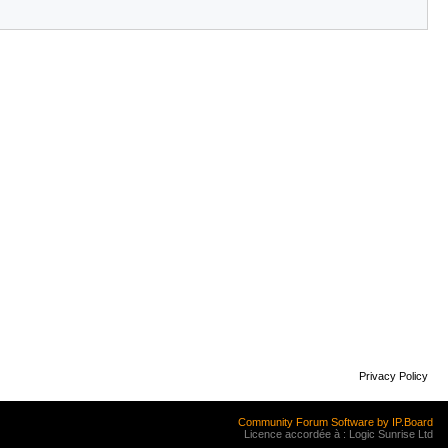
Privacy Policy
Community Forum Software by IP.Board
Licence accordée à : Logic Sunrise Ltd