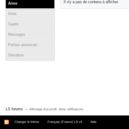
Il n'y a pas de contenu à afficher.
Aime
Amis
Sujets
Messages
Petites annonces
Shoutbox
→
LS forums
Affichage d'un profil : Aime: w88vipcom
Changer le thème
Français (France) LS v4
Aide