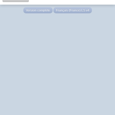
Version complète
Français (France) LS v4