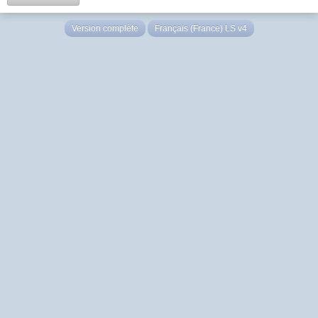
Version complète
Français (France) LS v4