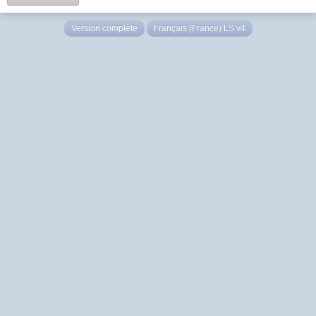
Version complète
Français (France) LS v4