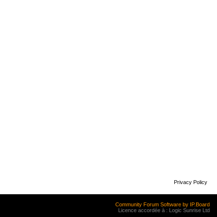
Privacy Policy
Community Forum Software by IP.Board
Licence accordée à : Logic Sunrise Ltd