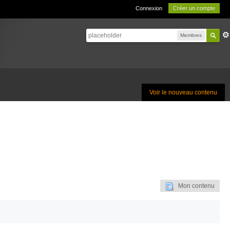
Connexion
Créer un compte
Membres
Voir le nouveau contenu
Mon contenu