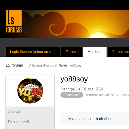
Logic-Sunrise (retour au site)
Forums
Membres
Petites a
→
LS forums
Affichage d'un profil : Sujets: yo88soy
yo88soy
Inscrit(e) (le) 01 oct. 2024
Déconnecté
Dernière activité oct. 01 20
Aperçu
Il n'y a aucun sujet à afficher
Flux du profil