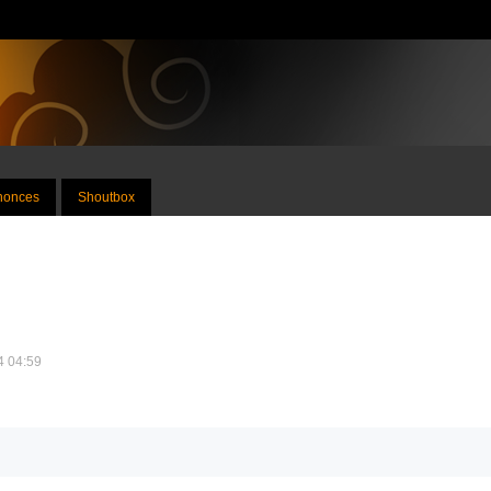
nnonces
Shoutbox
24 04:59