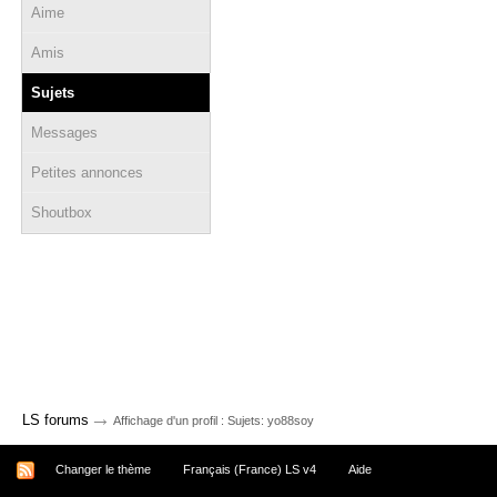
Aime
Amis
Sujets
Messages
Petites annonces
Shoutbox
→
LS forums
Affichage d'un profil : Sujets: yo88soy
Changer le thème
Français (France) LS v4
Aide