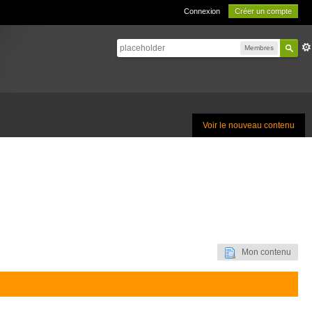
Connexion
Créer un compte
Membres
Voir le nouveau contenu
Mon contenu