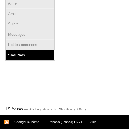
Aime
Amis
Sujets
Messages
Petites annonces
Shoutbox
→
LS forums
Affichage d'un profil : Shoutbox: yo88soy
Changer le thème
Français (France) LS v4
Aide