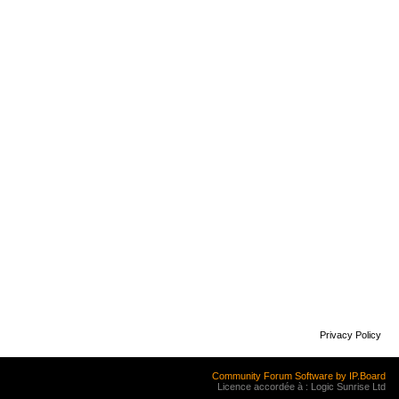
Privacy Policy
Community Forum Software by IP.Board
Licence accordée à : Logic Sunrise Ltd