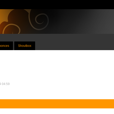
nnonces
Shoutbox
24 04:59