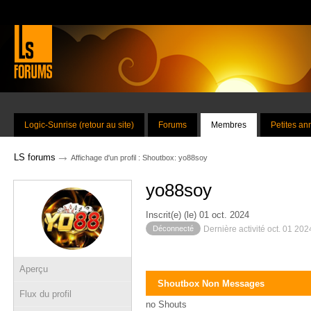
Logic-Sunrise (retour au site)
Forums
Membres
Petites a
→
LS forums
Affichage d'un profil : Shoutbox: yo88soy
yo88soy
Inscrit(e) (le) 01 oct. 2024
Déconnecté
Dernière activité oct. 01 20
Aperçu
Shoutbox Non Messages
Flux du profil
no Shouts