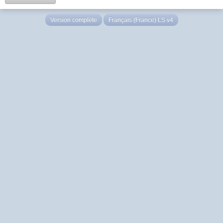
Version complète
Français (France) LS v4