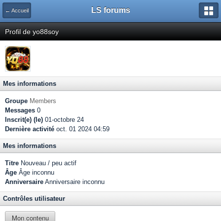
LS forums
← Accueil
Profil de yo88soy
Mes informations
Groupe
Members
Messages
0
Inscrit(e) (le)
01-octobre 24
Dernière activité
oct. 01 2024 04:59
Mes informations
Titre
Nouveau / peu actif
Âge
Âge inconnu
Anniversaire
Anniversaire inconnu
Contrôles utilisateur
Mon contenu