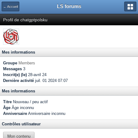
LS forums
← Accueil
Profil de chatgptpolsku
Mes informations
Groupe
Members
Messages
3
Inscrit(e) (le)
28-avril 24
Dernière activité
juil. 01 2024 07:07
Mes informations
Titre
Nouveau / peu actif
Âge
Âge inconnu
Anniversaire
Anniversaire inconnu
Contrôles utilisateur
Mon contenu