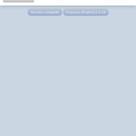
Version complète
Français (France) LS v4