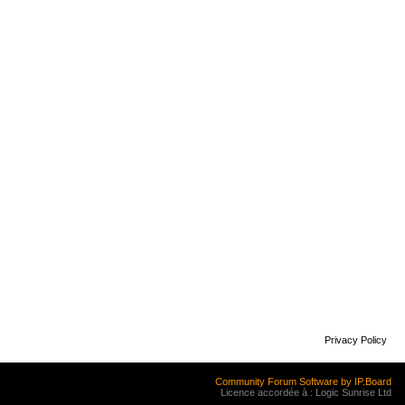
Privacy Policy
Community Forum Software by IP.Board
Licence accordée à : Logic Sunrise Ltd