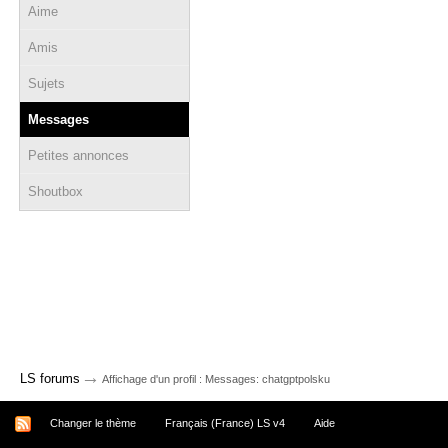
Aime
Amis
Sujets
Messages
Petites annonces
Shoutbox
→
LS forums
Affichage d'un profil : Messages: chatgptpolsku
Changer le thème
Français (France) LS v4
Aide