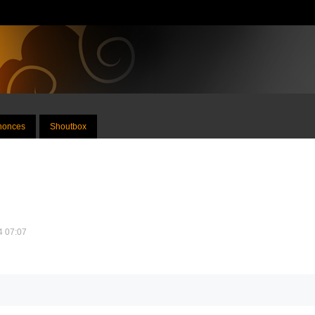
nnonces
Shoutbox
24 07:07