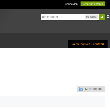
Connexion
Créer un compte
Membres
Voir le nouveau contenu
Mon contenu