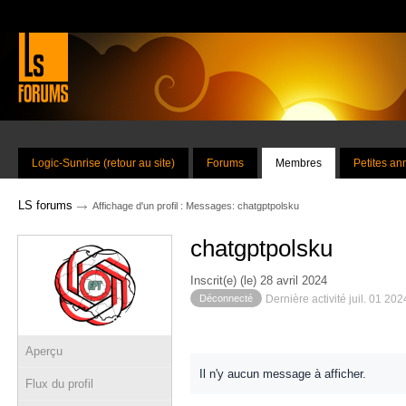
Logic-Sunrise (retour au site)
Forums
Membres
Petites a
→
LS forums
Affichage d'un profil : Messages: chatgptpolsku
chatgptpolsku
Inscrit(e) (le) 28 avril 2024
Déconnecté
Dernière activité juil. 01 20
Aperçu
Il n'y aucun message à afficher.
Flux du profil