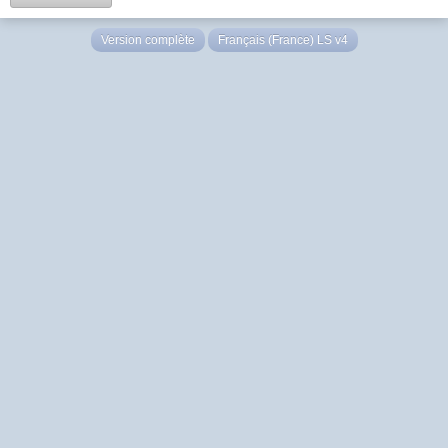
Version complète
Français (France) LS v4