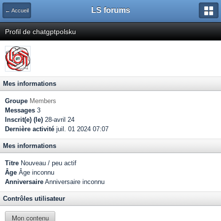
LS forums
← Accueil
Profil de chatgptpolsku
Mes informations
Groupe
Members
Messages
3
Inscrit(e) (le)
28-avril 24
Dernière activité
juil. 01 2024 07:07
Mes informations
Titre
Nouveau / peu actif
Âge
Âge inconnu
Anniversaire
Anniversaire inconnu
Contrôles utilisateur
Mon contenu