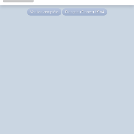
Version complète
Français (France) LS v4