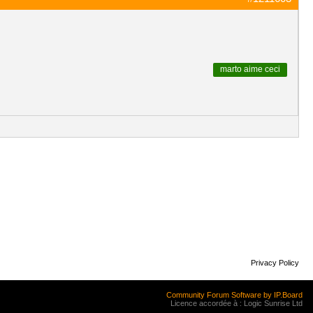
marto
aime ceci
Privacy Policy
Community Forum Software by IP.Board
Licence accordée à : Logic Sunrise Ltd