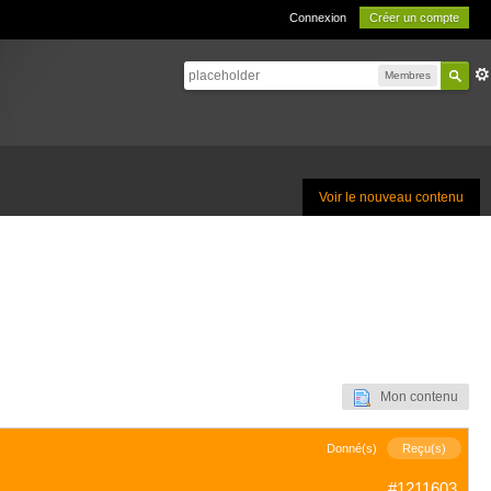
Connexion
Créer un compte
Membres
Voir le nouveau contenu
Mon contenu
Donné(s)
Reçu(s)
#1211603