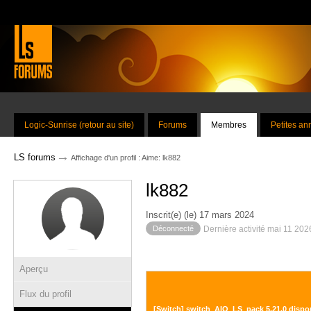
Logic-Sunrise (retour au site)
Forums
Membres
Petites a
→
LS forums
Affichage d'un profil : Aime: lk882
lk882
Inscrit(e) (le) 17 mars 2024
Déconnecté
Dernière activité mai 11 202
Aperçu
Flux du profil
[Switch] switch_AIO_LS_pack 5.21.0 dispo