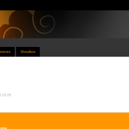
nnonces
Shoutbox
6 20:29
nible