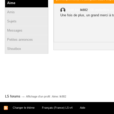
Aime
Posté par
lk882
-
08 septembre 20
Amis
Une fois de plus, un grand merci à
Sujets
Messages
Petites annonces
Shoutbox
→
LS forums
Affichage d'un profil : Aime: lk882
Changer le thème
Français (France) LS v4
Aide