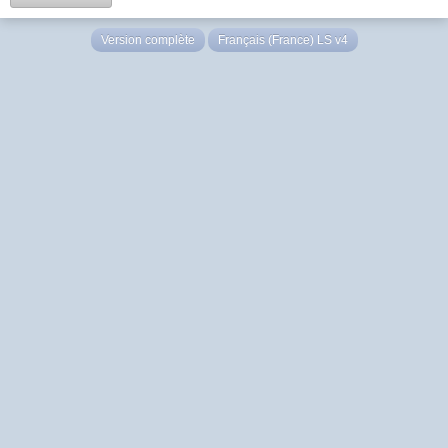
Version complète
Français (France) LS v4