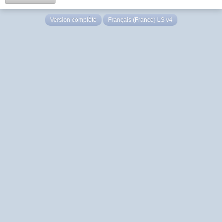
Version complète
Français (France) LS v4