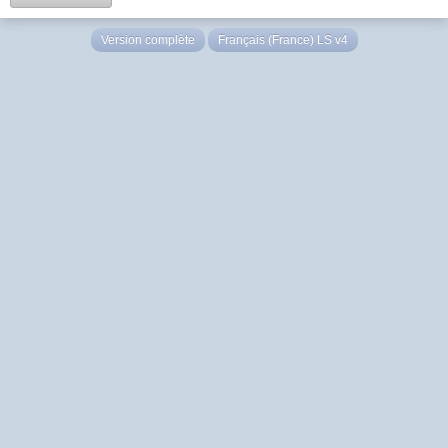
Version complète
Français (France) LS v4