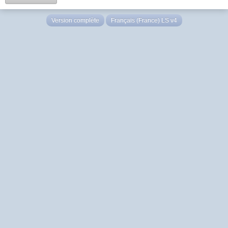
Version complète
Français (France) LS v4