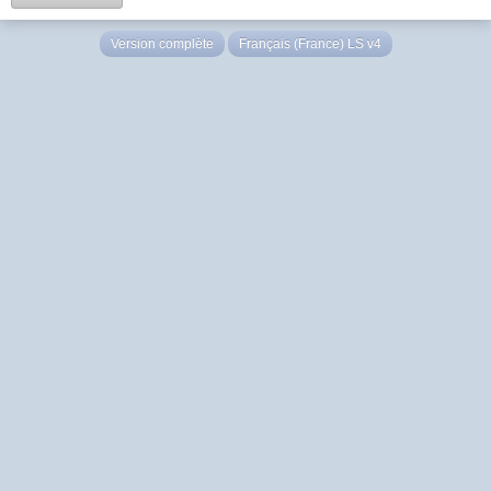
Version complète
Français (France) LS v4