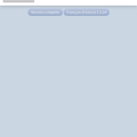
Version complète
Français (France) LS v4