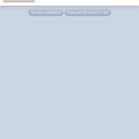
Version complète
Français (France) LS v4