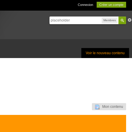
Connexion
Créer un compte
Membres
Voir le nouveau contenu
Mon contenu