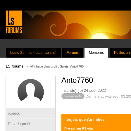
Logic-Sunrise (retour au site)
Forums
Membres
Petites a
→
LS forums
Affichage d'un profil : Sujets: Anto7760
Anto7760
Inscrit(e) (le) 24 août 2022
Déconnecté
Dernière activité sept. 03 2
Aperçu
Sujets que j'ai initiés
Flux du profil
Flycast sur PS vita