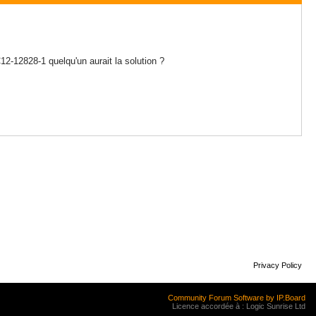
 C12-12828-1 quelqu'un aurait la solution ?
Privacy Policy
Community Forum Software by IP.Board
Licence accordée à : Logic Sunrise Ltd