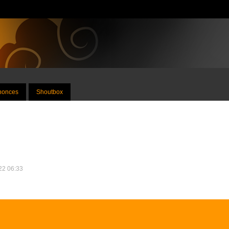
nnonces
Shoutbox
022 06:33