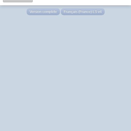
Version complète
Français (France) LS v4