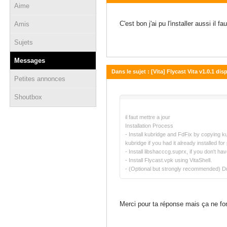
Aime
25 août 2022 - 17:05
C'est bon j'ai pu l'installer aussi il f
Amis
Sujets
Messages
Dans le sujet : [Vita] Flycast Vita v1.0.1 dis
Petites annonces
24 août 2022 - 13:25
Shoutbox
il faut mettre a jour
Installation Process
- Install kubridge and FdFix by copying k
kubridge if you had it already installed fo
- Install libshacccg.suprx, if you don't have
- Install Flycast.vpk using VitaShell.
- (Optional but strongly recommended) Du
Merci pour ta réponse mais ça ne fon