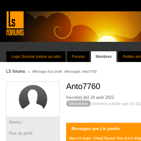
Logic-Sunrise (retour au site)
Forums
Membres
Petites a
→
LS forums
Affichage d'un profil : Messages: Anto7760
Anto7760
Inscrit(e) (le) 24 août 2022
Déconnecté
Dernière activité sept. 03 2
Aperçu
Messages que j'ai postés
Flux du profil
Dans le sujet : [Vita] Flycast Vita v1.0.1 dis