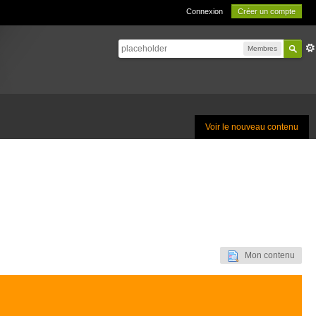
Connexion
Créer un compte
Membres
Voir le nouveau contenu
Mon contenu