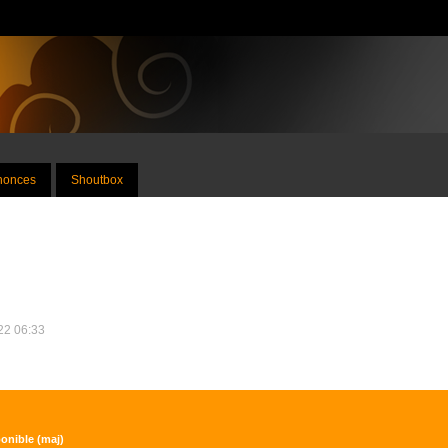
nnonces
Shoutbox
022 06:33
ponible (maj)