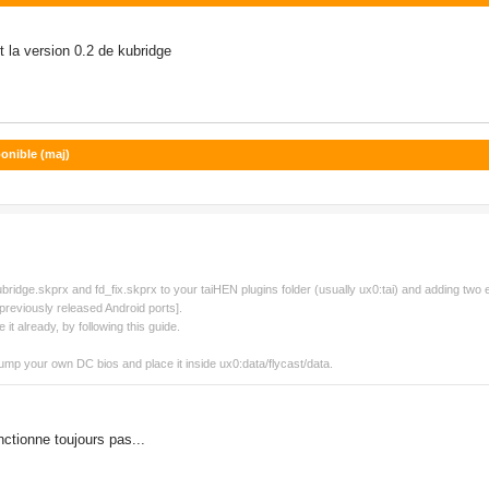
aut la version 0.2 de kubridge
ponible (maj)
ubridge.skprx and fd_fix.skprx to your taiHEN plugins folder (usually ux0:tai) and adding tw
r previously released Android ports].
 it already, by following this guide.
mp your own DC bios and place it inside ux0:data/flycast/data.
ctionne toujours pas...