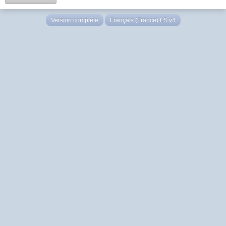
Version complète
Français (France) LS v4