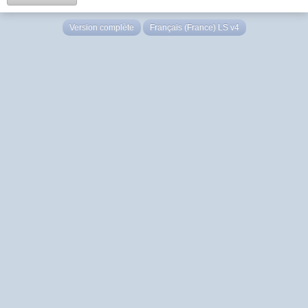
Version complète
Français (France) LS v4