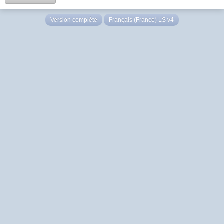
Version complète
Français (France) LS v4