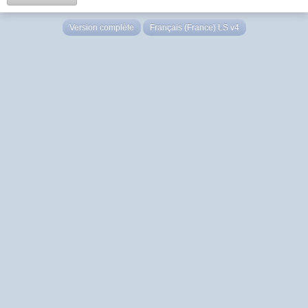
Version complète
Français (France) LS v4