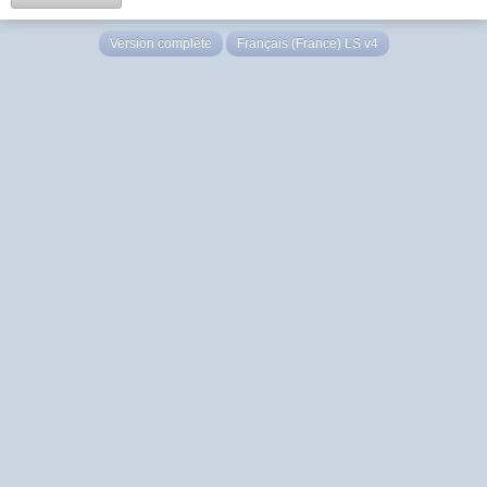
Version complète
Français (France) LS v4