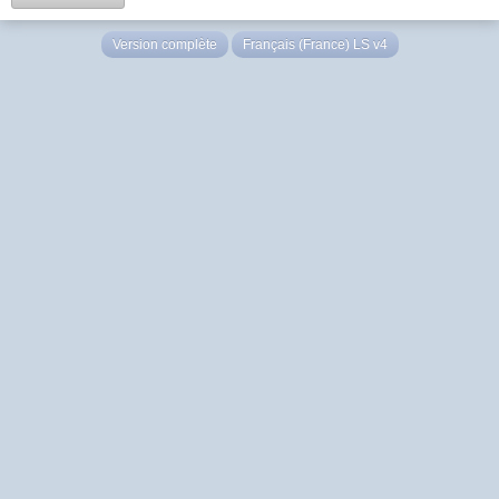
Version complète
Français (France) LS v4