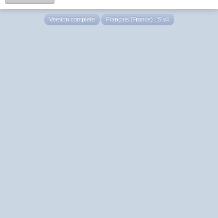
Version complète
Français (France) LS v4