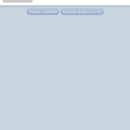
Version complète
Français (France) LS v4