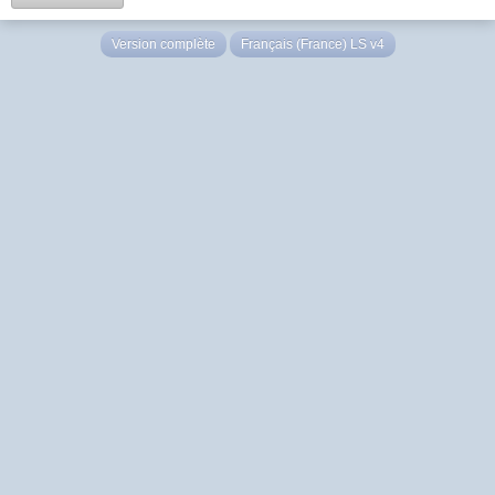
Version complète
Français (France) LS v4