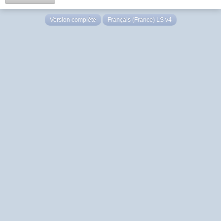
Version complète
Français (France) LS v4