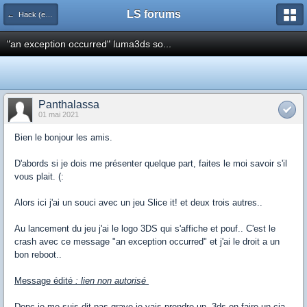
LS forums
← Hack (exploits, homebrews...)
"an exception occurred" luma3ds so...
Panthalassa
01 mai 2021
Bien le bonjour les amis.
D'abords si je dois me présenter quelque part, faites le moi savoir s'il
vous plait. (:
Alors ici j'ai un souci avec un jeu Slice it! et deux trois autres..
Au lancement du jeu j'ai le logo 3DS qui s'affiche et pouf.. C'est le
crash avec ce message "an exception occurred" et j'ai le droit a un
bon reboot..
Message édité
: lien non autorisé
Donc je me suis dit pas grave je vais prendre un .3ds en faire un cia