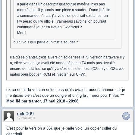
Il parle dans un descriptif que tout le matériel n'es pas
montré et qu'il y aurais une pièce à souder . Donc j'hésite
à commander :/ mais j'ai vu qu'on pourrait soit lancer un
Fw perso ou Fw officiel , j'aimerais savoir si on pourrait
continuer à jouer en live en Fw officiel ?
Merci
ou tu vois quil parle dun truc a souder ?
Il a dû se planter, c'est la version solderless là. Si version hardware il y
a, effectivement ça avait été annoncé par la TX mais pas dévoilé
encore donc là tout ce qu'il y a c'est du solderless (OS only et OS avec
matos pour boot en RCM et injecter leur CFW).
ok ca serait la version solderless qu'ils avaient aussi annoncé car je
me disais bien c'est que un dongle et un jig la , merci pour l'infos ^^
Modifié par trantor, 17 mai 2018 - 20:08.
mikl009
17 mai 2018
C'est pour la version à 35€ que je parle voici un copier coller du
descriptif.