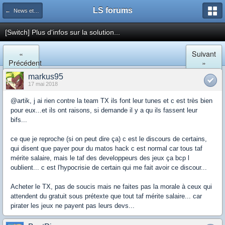
LS forums
← News et actualités postées sur LS
[Switch] Plus d'infos sur la solution...
«
Suivant
Précédent
»
markus95
17 mai 2018
@artik, j ai rien contre la team TX ils font leur tunes et c est très bien
pour eux...et ils ont raisons, si demande il y a qu ils fassent leur
bifs...
ce que je reproche (si on peut dire ça) c est le discours de certains,
qui disent que payer pour du matos hack c est normal car tous taf
mérite salaire, mais le taf des developpeurs des jeux ça bcp l
oublient... c est l'hypocrisie de certain qui me fait avoir ce discour...
Acheter le TX, pas de soucis mais ne faites pas la morale à ceux qui
attendent du gratuit sous prétexte que tout taf mérite salaire... car
pirater les jeux ne payent pas leurs devs...