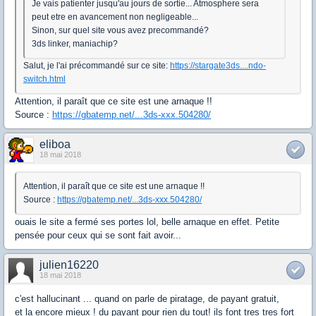
Je vais patienter jusqu'au jours de sortie... Atmosphere sera
peut etre en avancement non negligeable...
Sinon, sur quel site vous avez precommandé?
3ds linker, maniachip?
Salut, je l'ai précommandé sur ce site:
https://stargate3ds....ndo-
switch.html
Attention, il paraît que ce site est une arnaque !!
Source :
https://gbatemp.net/...3ds-xxx.504280/
eliboa
18 mai 2018
Attention, il paraît que ce site est une arnaque !!
Source :
https://gbatemp.net/...3ds-xxx.504280/
ouais le site a fermé ses portes lol, belle arnaque en effet. Petite
pensée pour ceux qui se sont fait avoir...
julien16220
18 mai 2018
c'est hallucinant ... quand on parle de piratage, de payant gratuit,
et la encore mieux ! du payant pour rien du tout! ils font tres tres fort