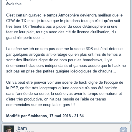
évolutive...
C'est certain qu'avec le temps Atmosphère deviendra meilleur que le
CFW de TX mais je trouve que le pire dans tous ça c'est qu'on sait
très bien TX n'hésitera pas a piquer du code d'Atmosphère si une
feature leur plait, tout ça avec des clé de licence d'utilisation, du
grand n'importe quoi...
La scène switch ne sera pas comme la scene 3DS qui était detenue
par quelques arrogants anti-piratage qui en plus ont mis du temps a
sortir des librairies digne de ce nom pour les homebrews, il y'a
énormément d'acteurs indépendants et ça nous assure que le hack ne
soit pas en prise des petites guégère idéologiques de chacuns...
On va peut être pouvoir voir une scène de hack digne de l'époque de
la PSP, ça fait très longtemps qu'une console n'a pas été hackée
dans l'année de sa sortie, la scène vas avoir le temps de maturer et
d'être très productive, on n'a pas besoin de l'aide de teams
commerciales sur ce coup la les gars !!!
Modifié par Stakhanov, 17 mai 2018 - 21:34.
jbam