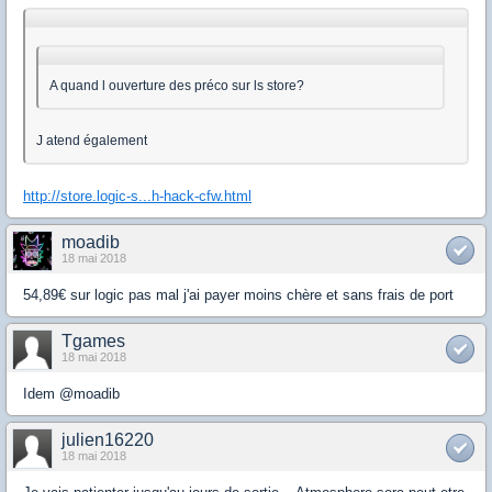
A quand l ouverture des préco sur ls store?
J atend également
http://store.logic-s...h-hack-cfw.html
moadib
18 mai 2018
54,89€ sur logic pas mal j'ai payer moins chère et sans frais de port
Tgames
18 mai 2018
Idem @moadib
julien16220
18 mai 2018