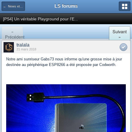
LS forums
← News et actualités postées sur LS
[PS4] Un véritable Playground pour l'E...
«
Suivant
Précédent
»
tralala
21 mars 2018
Notre ami sunriseur Gabs73 nous informe qu'une grosse mise à jour
destinée au périphérique ESP8266 a été proposée par Codworth.