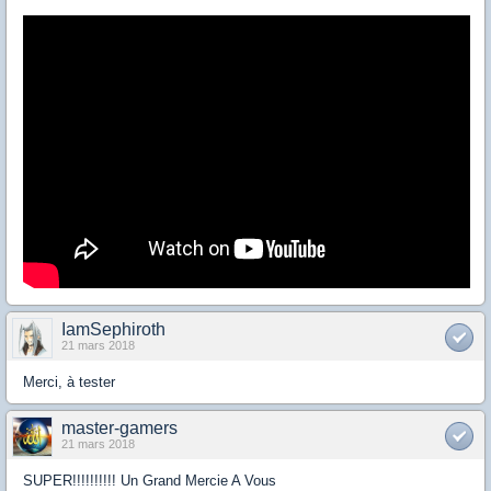
IamSephiroth
21 mars 2018
Merci, à tester
master-gamers
21 mars 2018
SUPER!!!!!!!!!! Un Grand Mercie A Vous