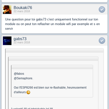
Boukaki76
22 mars 2018
Une question pour toi gabs73 c'est uniquement fonctionnel sur ton
module ou on peut ton reflasher un module wifi par exemple et s en
servir
gabs73
22 mars 2018
@fabos
@Semaphore.
Oui l'ESP8266 est bien sur re-flashable, heureusement
d'ailleurs
à volonté !!!! et inbrickable lol !!!!