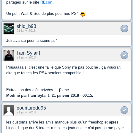
partagés sur le site
REcon
.
Un petit Wait & See de plus pour nos PS4
shid_b93
21 janv. 2018
Joli avancé pour la scène ps4
I am Sylar !
21 janv. 2018
Pouaaaaa si c'est une faille que Sony n'a pas bouché , ça voudrait
dire que toutes les PS4 seraient compatible !
Extraction des clés privées ....j'aime ....
Modifié par I am Sylar !, 21 janvier 2018 - 00:15.
pourituredu95
21 janv. 2018
les customs arrive les amis manque plus qu’un freeshop et apres
bingo disque dur 8 tera et a moi les jeux que je n’ai pas pu me payer