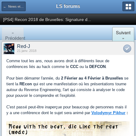
LS forums
← News et actualités postées sur LS
[PS4] Recon 2018 de Bruxelles: Signature d...
«
Suivant
Précédent
»
Red-J
21 janv. 2018
Comme tout les ans, nous avons droit à différents lieux de
conférences liés au hack comme le
CCC
ou la
DEFCON
.
Pour bien démarrer l'année, du
2 Février au 4 Février à Bruxelles
se
tient la
REcon
qui est une manifestation où les présentations tourne
autour du Reverse Engineering, l'art qui consiste à analyser le code
pour pouvoir le comprendre et l'exploité.
C'est passé peut-être inaperçue pour beaucoup de personnes mais il
y a une conférence dont le sujet sera animé par
Volodymyr Pikhur
: