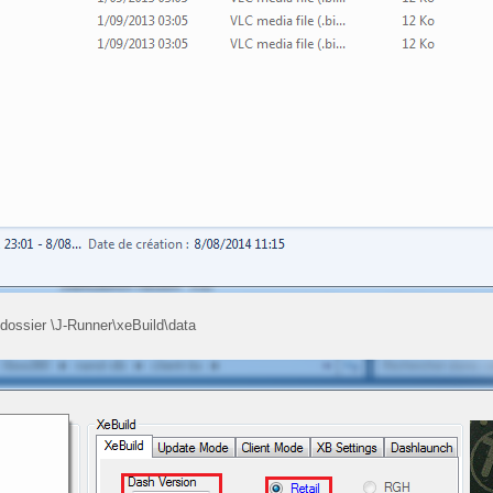
 dossier \J-Runner\xeBuild\data