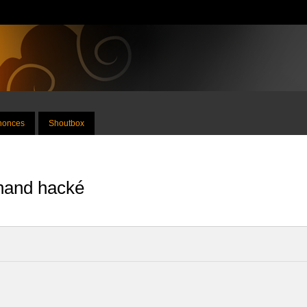
nnonces
Shoutbox
 nand hacké