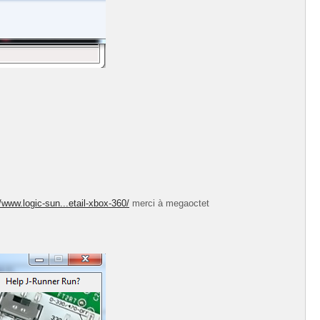
//www.logic-sun...etail-xbox-360/
merci à megaoctet