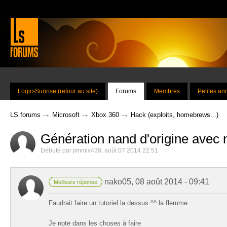
Logic-Sunrise (retour au site)
Forums
Membres
Petites a
→
→
→
LS forums
Microsoft
Xbox 360
Hack (exploits, homebrews...)
Génération nand d'origine avec
Débuté par
jimmix438
,
août 07 2014 22:51
nako05
,
08 août 2014 - 09:41
Meilleure réponse
Faudrait faire un tutoriel la dessus ^^ la flemme
Je note dans les choses à faire