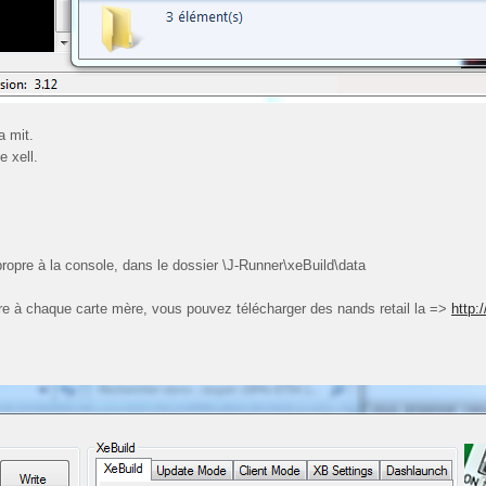
a mit.
e xell.
n, propre à la console, dans le dossier \J-Runner\xeBuild\data
pre à chaque carte mère, vous pouvez télécharger des nands retail la =>
http: