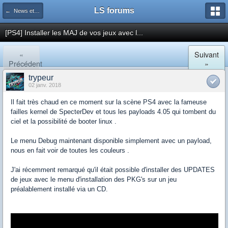
LS forums
← News et actualités postées sur LS
[PS4] Installer les MAJ de vos jeux avec l...
«
Suivant
Précédent
»
trypeur
02 janv. 2018
Il fait très chaud en ce moment sur la scène PS4 avec la fameuse
failles kernel de SpecterDev et tous les payloads 4.05 qui tombent du
ciel et la possibilité de booter linux .
Le menu Debug maintenant disponible simplement avec un payload,
nous en fait voir de toutes les couleurs .
J'ai récemment remarqué qu'il était possible d'installer des UPDATES
de jeux avec le menu d'installation des PKG's sur un jeu
préalablement installé via un CD.