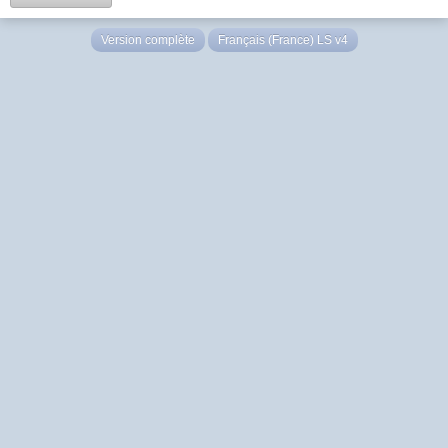
Version complète
Français (France) LS v4