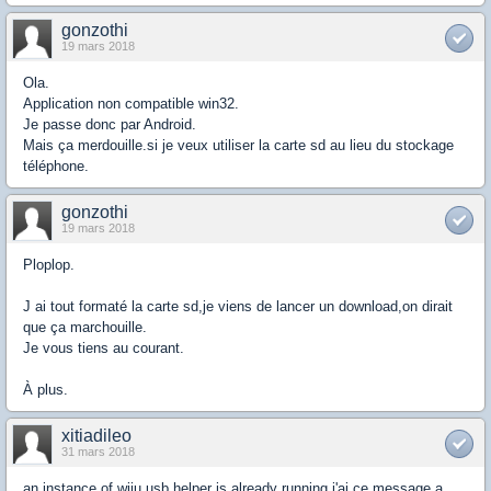
gonzothi
19 mars 2018
Ola.
Application non compatible win32.
Je passe donc par Android.
Mais ça merdouille.si je veux utiliser la carte sd au lieu du stockage
téléphone.
gonzothi
19 mars 2018
Ploplop.
J ai tout formaté la carte sd,je viens de lancer un download,on dirait
que ça marchouille.
Je vous tiens au courant.
À plus.
xitiadileo
31 mars 2018
an instance of wiiu usb helper is already running j'ai ce message a