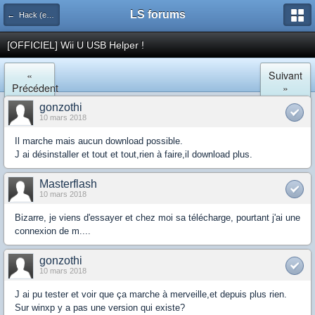
LS forums
← Hack (exploits, homebrews...)
[OFFICIEL] Wii U USB Helper !
«
Suivant
Précédent
»
gonzothi
10 mars 2018
Il marche mais aucun download possible.
J ai désinstaller et tout et tout,rien à faire,il download plus.
Masterflash
10 mars 2018
Bizarre, je viens d'essayer et chez moi sa télécharge, pourtant j'ai une
connexion de m....
gonzothi
10 mars 2018
J ai pu tester et voir que ça marche à merveille,et depuis plus rien.
Sur winxp y a pas une version qui existe?